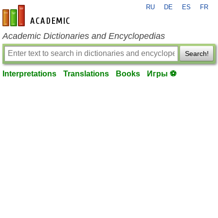
RU
DE
ES
FR
en-academic.com
Academic Dictionaries and Encyclopedias
Search!
Interpretations
Translations
Books
Игры ⚽