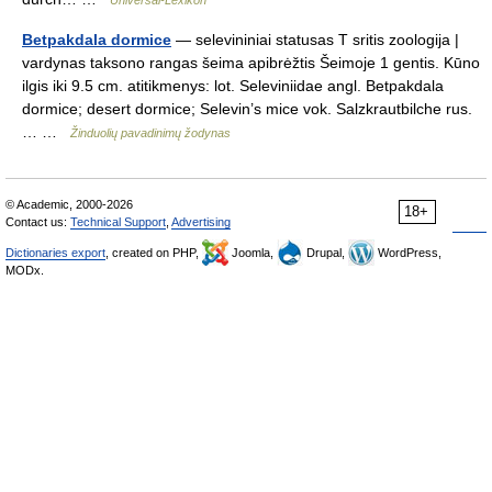
Universal-Lexikon
Betpakdala dormice
— selevininiai statusas T sritis zoologija |
vardynas taksono rangas šeima apibrėžtis Šeimoje 1 gentis. Kūno
ilgis iki 9.5 cm. atitikmenys: lot. Seleviniidae angl. Betpakdala
dormice; desert dormice; Selevin’s mice vok. Salzkrautbilche rus.
… …
Žinduolių pavadinimų žodynas
© Academic, 2000-2026
18+
Contact us:
Technical Support
,
Advertising
Dictionaries export
, created on PHP,
Joomla,
Drupal,
WordPress,
MODx.