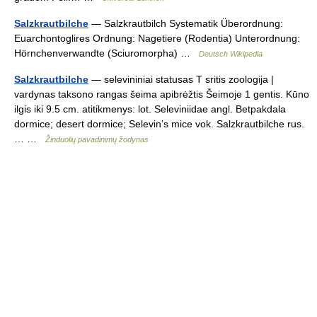
Salzkrautbilche
— Salzkrautbilch Systematik Überordnung:
Euarchontoglires Ordnung: Nagetiere (Rodentia) Unterordnung:
Hörnchenverwandte (Sciuromorpha) …
Deutsch Wikipedia
Salzkrautbilche
— selevininiai statusas T sritis zoologija |
vardynas taksono rangas šeima apibrėžtis Šeimoje 1 gentis. Kūno
ilgis iki 9.5 cm. atitikmenys: lot. Seleviniidae angl. Betpakdala
dormice; desert dormice; Selevin’s mice vok. Salzkrautbilche rus.
… …
Žinduolių pavadinimų žodynas