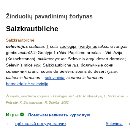
Žinduolių pavadinimų žodynas
Salzkrautbilche
Salzkrautbilche
selevinijos
statusas
T
sritis
zoologija | vardynas
taksono rangas
gentis
apibrėžtis
Gentyje 1 rūšis. Paplitimo arealas – Vid. Azija
(Kazachstanas).
atitikmenys
:
lot.
Selevinia
angl.
desert dormice;
Selevin’s mice
vok.
Salzkrautbilche
rus.
боялычные сони;
селевинии
pranc.
souris de Selevin; souris du désert
ryšiai
:
platesnis terminas
–
selevininiai
siauresnis terminas
–
betpakdalinė selevinija
Žinduolių pavadinimų žodynas. - Ekologijos inst. l-kla
.
R. Mažeikytė, E. Mickevičius, J.
Prūsaitė, K. Baranauskas, R. Baleišis
.
2002
.
Игры ⚽
Поможем написать курсовую
трёхпалый полутушканчик
Selevinia